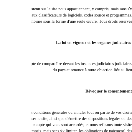
Tous les droits de propriété intellectuelle, qu'ils soient enregistrés ou 
limiter, les textes, graphiques, programmes, images, vidéos, musique et so
Tous les conten
Ces termes et conditions sont interprétés et appliqués conformément aux lois e
En plus de toute disposition légale ou procédure de recours judiciaire, nous 
accordés en vertu des termes et conditions. Dans tous les cas pour résilier ce c
procédures judiciairement équitables, nous pouvons immédiatement annuler to
ou utilisation de ce site entièrement ou Partiellement. Toute révocation de 