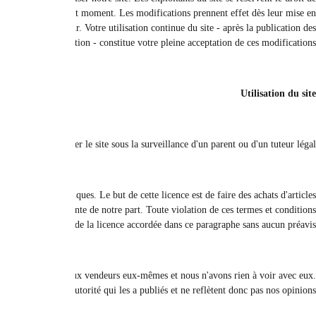
changer ou d'amender des parties des conditions d'utilisation et des dispo
ligne sur le site sans préavis. Veuillez consulter les conditions d'ut
P
Nous vous accordons une licence non transférable ou révocable afin d'uti
personnels vendus sur le site. L'utilisation commerciale ou l'utilisation au nom
Le contenu affiché sur ce site est fourni à titre informatif uniquement. Les e
Les 