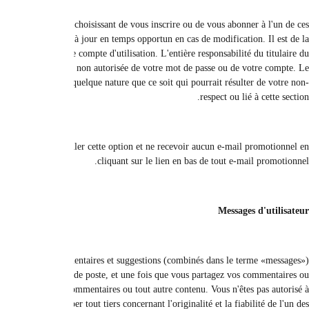
Certains services et fonctionnalités connexes qui peuvent être disponibles
services ou fonctionnalités connexes, vous acceptez de fournir des i
responsabilité de chaque utilisateur du site - seul - de conserver les mot
compte incombe à toutes les activités qui se produisent à l'aide de son mot de
site n'est en aucun cas responsable, directement ou indirectement ou de
Lors du processus d'inscription, le client s'engage à recevoir des courriels p
Tous vos messages sur le site et / ou ce que vous nous fournissez, y 
deviennent notre propriété unique et exclusive et ne vous appartiennent en 
critiques sur le site, vous nous accordez également le droit d'utiliser le n
utiliser une fausse adresse e-mail, à prétendre que vous êtes une autre p